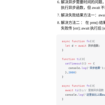
解决异步需要时间的问题，await
执行异步函数，但 await 不
解决失败结果方法一：await prm
解决方法二 ： 在 prm() 结
失败传 [err]; await 执行后 
async
 function
 fn
(){
  let
 d 
=
 await
 异步函数;
}
function
 ti
(){
  setTimeout
(() 
=>
 {
    console.
log
(
'异步结果'
);
  },
2000
)
}
async
 function
 fn
(){
  await
 ti
();
// 里面异步函数
  console.
log
(
'这里会比上面aw
}