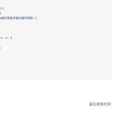
();
误
ise执行完后才执行这行代码'
);
ve
 =>
 {
;
最后更新时间: