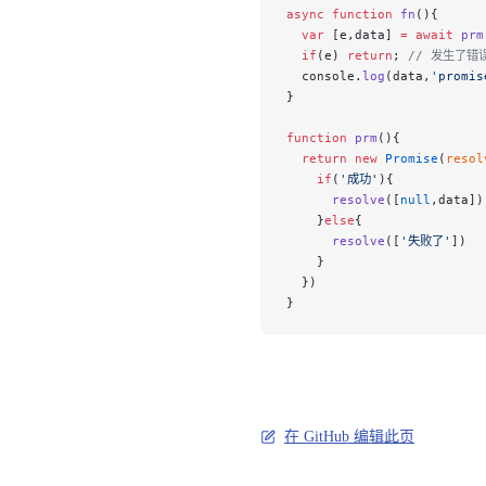
async
 function
 fn
(){
  var
 [e,data] 
=
 await
 prm
  if
(e) 
return
; 
// 发生了错
  console.
log
(data,
'prom
}
function
 prm
(){
  return
 new
 Promise
(
resol
    if
(
'成功'
){
      resolve
([
null
,data])
    }
else
{
      resolve
([
'失败了'
])
    }
  })
}
在 GitHub 编辑此页