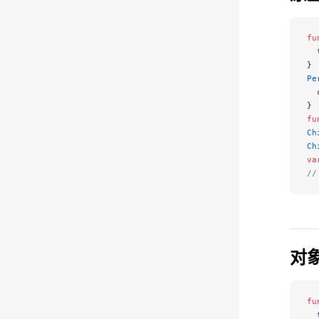
fu
  
}
Pe
  
}
fu
Ch
Ch
va
/
对
fu
  