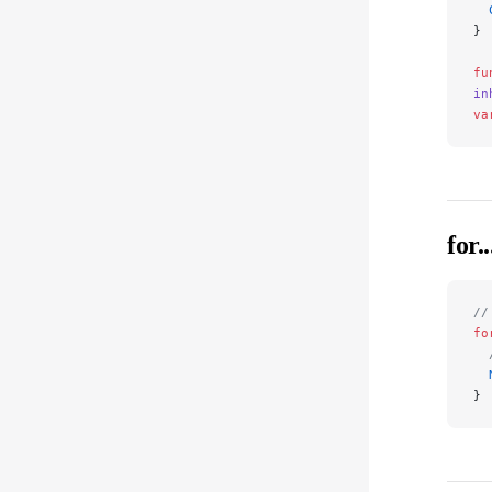
  
}
fu
in
va
for
/
fo
 
  
}