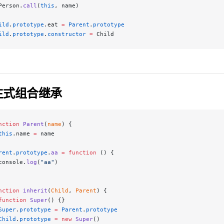
Person.
call
(
this
, name)
ild
.
prototype
.eat 
=
 Parent
.
prototype
ild
.
prototype
.
constructor
 =
 Child
生式组合继承
nction
 Parent
(
name
) {
this
.name 
=
 name
rent
.
prototype
.
aa
 =
 function
 () {
console.
log
(
"aa"
)
nction
 inherit
(
Child
, 
Parent
) {
function
 Super
() {}
Super
.
prototype
 =
 Parent
.
prototype
Child
.
prototype
 =
 new
 Super
()