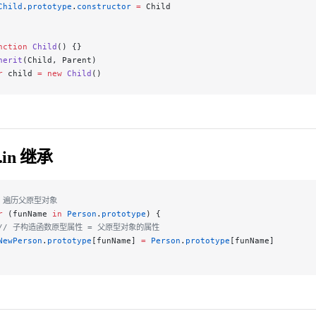
Child
.
prototype
.
constructor
 =
 Child
nction
 Child
() {}
herit
(Child, Parent)
r
 child 
=
 new
 Child
()
...in 继承
/ 遍历父原型对象
r
 (funName 
in
 Person
.
prototype
) {
 // 子构造函数原型属性 = 父原型对象的属性
NewPerson
.
prototype
[funName] 
=
 Person
.
prototype
[funName]