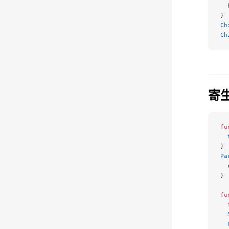
  
}
Ch
Ch
寄
fu
  
}
Pa
  
}
fu
  
  
  