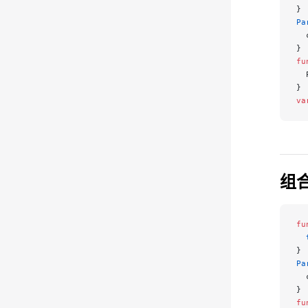
}
Pa
  
}
fu
  
}
va
组
fu
  
}
Pa
  
}
fu