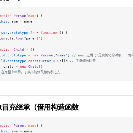
nction
 Person
(
name
) {
this
.name 
=
 name
rson
.
prototype
.
fn
 =
 function
 () {
console.
log
(
"parent"
)
nction
 Child
() {}
ild
.
prototype
 =
 new
 Person
(
"name"
) 
// new 之后 只是实例化的对象，下面有 
ild
.
prototype
.
constructor
 =
 Child 
// 手动修改回来
r
 child 
=
 new
 Child
()
/ 在原型上继承，子类不能修改和传参进去
象冒充继承（借用构造函数
nction
 Parent
(
name
) {
this
.name 
=
 name