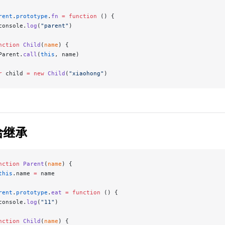
rent
.
prototype
.
fn
 =
 function
 () {
console.
log
(
"parent"
)
nction
 Child
(
name
) {
Parent.
call
(
this
, name)
r
 child 
=
 new
 Child
(
"xiaohong"
)
合继承
nction
 Parent
(
name
) {
this
.name 
=
 name
rent
.
prototype
.
eat
 =
 function
 () {
console.
log
(
"11"
)
nction
 Child
(
name
) {