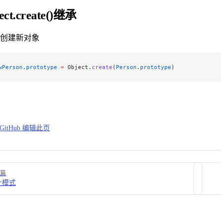
ect.create()继承
te 创建新对象
wPerson
.
prototype
 =
 Object.
create
(
Person
.
prototype
)
GitHub 编辑此页
篇
计模式