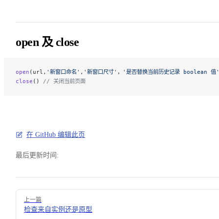
open 及 close
open
(url,
'新窗口命名'
,
'新窗口尺寸'
，
'是否替换当前历史记录 boolean 值
close
() 
// 关闭当前页面
在 GitHub 编辑此页
最后更新时间:
Pager
上一篇
检查来自实例还是原型