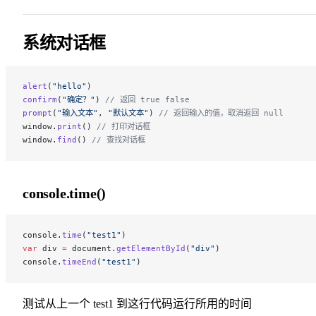
系统对话框
alert
(
"hello"
)
confirm
(
"确定？"
) 
// 返回 true false
prompt
(
"输入文本"
, 
"默认文本"
) 
// 返回输入的值，取消返回 null
window.
print
() 
// 打印对话框
window.
find
() 
// 查找对话框
console.time()
console.
time
(
"test1"
)
var
 div 
=
 document.
getElementById
(
"div"
)
console.
timeEnd
(
"test1"
)
测试从上一个 test1 到这行代码运行所用的时间