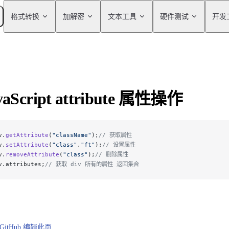
Main Navigation
格式转换
加解密
文本工具
硬件测试
开发
vaScript attribute 属性操作
v.
getAttribute
(
"className"
);
// 获取属性
v.
setAttribute
(
"class"
,
"ft"
);
// 设置属性
v.
removeAttribute
(
"class"
);
// 删除属性
v.attributes;
// 获取 div 所有的属性 返回集合
GitHub 编辑此页