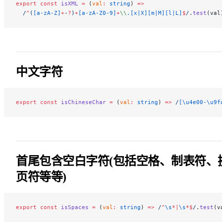
export
 const
 isXML
 =
 (
val
:
 string
) 
=>
  /
^
(
[a-zA-Z]
+
-
?
)
+
[a-zA-Z0-9]
+
\\
.[x|X][m|M][l|L]
$
/
.
test
(val
中文字符
export
 const
 isChineseChar
 =
 (
val
:
 string
) 
=>
 /
[\u4e00-\u9f
首尾包含空白字符(包括空格、制表符、
页符等等)
export
 const
 isSpaces
 =
 (
val
:
 string
) 
=>
 /
^
\s
*|
\s
*$
/
.
test
(v