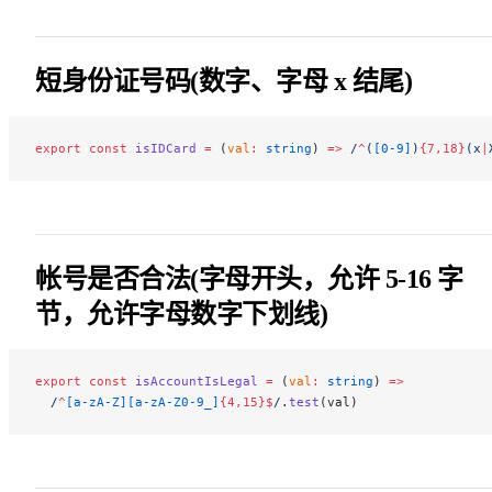
短身份证号码(数字、字母 x 结尾)
export
 const
 isIDCard
 =
 (
val
:
 string
) 
=>
 /
^
(
[0-9]
)
{7,18}
(x
|
帐号是否合法(字母开头，允许 5-16 字
节，允许字母数字下划线)
export
 const
 isAccountIsLegal
 =
 (
val
:
 string
) 
=>
  /
^
[a-zA-Z][a-zA-Z0-9_]
{4,15}$
/
.
test
(val)