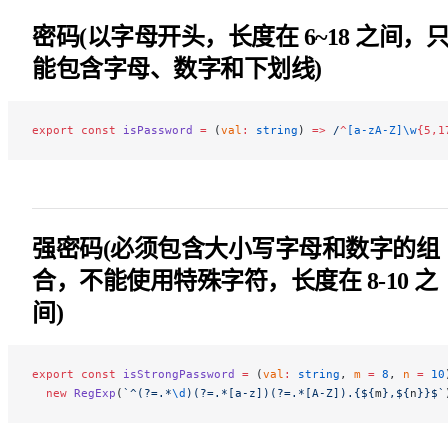
密码(以字母开头，长度在 6~18 之间，
能包含字母、数字和下划线)
export
 const
 isPassword
 =
 (
val
:
 string
) 
=>
 /
^
[a-zA-Z]\w
{5,1
强密码(必须包含大小写字母和数字的组
合，不能使用特殊字符，长度在 8-10 之
间)
export
 const
 isStrongPassword
 =
 (
val
:
 string
, 
m
 =
 8
, 
n
 =
 10
  new
 RegExp
(
`^(?=.*
\d
)(?=.*[a-z])(?=.*[A-Z]).{${
m
},${
n
}}$`