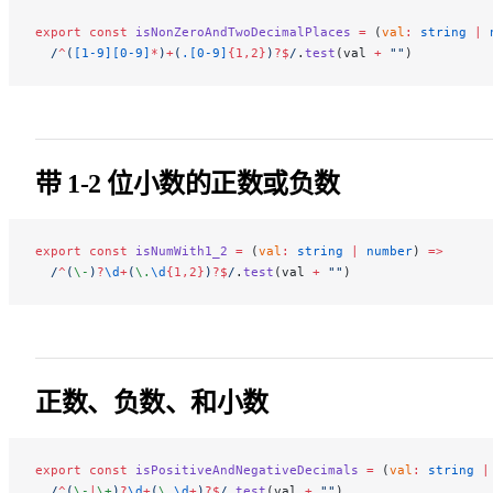
export
 const
 isNonZeroAndTwoDecimalPlaces
 =
 (
val
:
 string
 |
 
  /
^
(
[1-9][0-9]
*
)
+
(
.[0-9]
{1,2}
)
?$
/
.
test
(val 
+
 ""
)
带 1-2 位小数的正数或负数
export
 const
 isNumWith1_2
 =
 (
val
:
 string
 |
 number
) 
=>
  /
^
(
\-
)
?
\d
+
(
\.
\d
{1,2}
)
?$
/
.
test
(val 
+
 ""
)
正数、负数、和小数
export
 const
 isPositiveAndNegativeDecimals
 =
 (
val
:
 string
 |
  /
^
(
\-
|
\+
)
?
\d
+
(
\.
\d
+
)
?$
/
.
test
(val 
+
 ""
)