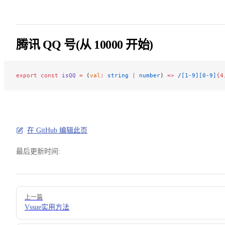
腾讯 QQ 号(从 10000 开始)
export
 const
 isQQ
 =
 (
val
:
 string
 |
 number
) 
=>
 /
[1-9][0-9]
{4
在 GitHub 编辑此页
最后更新时间:
Pager
上一篇
Vssue实用方法