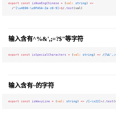
export
 const
 isNumEngChinese
 =
 (
val
:
 string
) 
=>
  /
^
[\u4E00-\u9FA5A-Za-z0-9]
+$
/
.
test
(val)
输入含有^%&',;=?$"等字符
export
 const
 isSpecialCharacters
 =
 (
val
:
 string
) 
=>
 /
[%&',;
输入含有~的字符
export
 const
 isWavyLine
 =
 (
val
:
 string
) 
=>
 /
[~\x22]
+
/
.
test
(