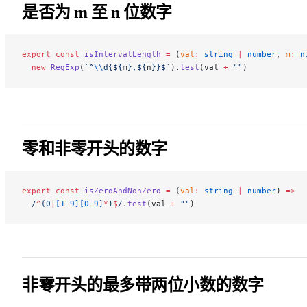
是否为 m 至 n 位数字
export
 const
 isIntervalLength
 =
 (
val
:
 string
 |
 number
, 
m
:
 n
  new
 RegExp
(
`^
\\
d{${
m
},${
n
}}$`
).
test
(val 
+
 ""
)
零和非零开头的数字
export
 const
 isZeroAndNonZero
 =
 (
val
:
 string
 |
 number
) 
=>
  /
^
(0
|
[1-9][0-9]
*
)
$
/
.
test
(val 
+
 ""
)
非零开头的最多带两位小数的数字