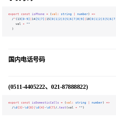
export
 const
 isPhone
 =
 (
val
:
 string
 |
 number
) 
=>
  /
^
(13
[0-9]
|
14
[5|7]
|
15
[0|1|2|3|5|6|7|8|9]
|
18
[0|1|2|3|5|6|7
    val 
+
 ""
  )
国内电话号码
(0511-4405222、021-87888822)
export
 const
 isDomesticCalls
 =
 (
val
:
 string
 |
 number
) 
=>
  /
\d
{3}
-
\d
{8}|
\d
{4}
-
\d
{7}
/
.
test
(val 
+
 ""
)