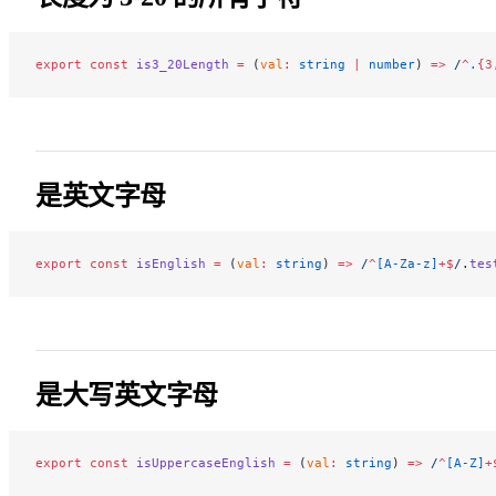
export
 const
 is3_20Length
 =
 (
val
:
 string
 |
 number
) 
=>
 /
^
.
{3
是英文字母
export
 const
 isEnglish
 =
 (
val
:
 string
) 
=>
 /
^
[A-Za-z]
+$
/
.
tes
是大写英文字母
export
 const
 isUppercaseEnglish
 =
 (
val
:
 string
) 
=>
 /
^
[A-Z]
+