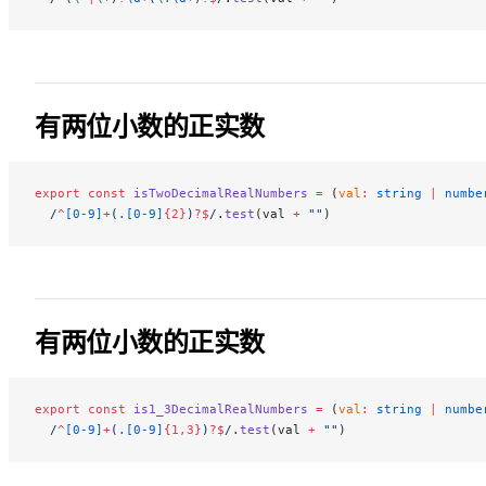
有两位小数的正实数
export
 const
 isTwoDecimalRealNumbers
 =
 (
val
:
 string
 |
 numbe
  /
^
[0-9]
+
(
.[0-9]
{2}
)
?$
/
.
test
(val 
+
 ""
)
有两位小数的正实数
export
 const
 is1_3DecimalRealNumbers
 =
 (
val
:
 string
 |
 numbe
  /
^
[0-9]
+
(
.[0-9]
{1,3}
)
?$
/
.
test
(val 
+
 ""
)