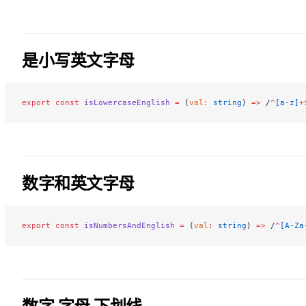
是小写英文字母
export
 const
 isLowercaseEnglish
 =
 (
val
:
 string
) 
=>
 /
^
[a-z]
+
数字和英文字母
export
 const
 isNumbersAndEnglish
 =
 (
val
:
 string
) 
=>
 /
^
[A-Za