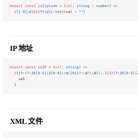
export
 const
 isZipCode
 =
 (
val
:
 string
 |
 number
) 
=>
  /
[1-9]\d
{5}
(?!
\d
)
/
.
test
(val 
+
 ""
)
IP 地址
export
 const
 isIP
 =
 (
val
:
 string
) 
=>
  /
((?:(?:25
[0-5]
|
2
[0-4]
\\
d
|
[01]
?
\\
d
?
\\
d)
\\
.
)
{3}
(?:25
[0-5]
|
    val
  )
XML 文件