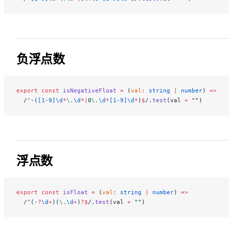
负浮点数
export
 const
 isNegativeFloat
 =
 (
val
:
 string
 |
 number
) 
=>
  /
^
-(
[1-9]\d
*
\.
\d
*|
0
\.
\d
*
[1-9]\d
*
)
$
/
.
test
(val 
+
 ""
)
浮点数
export
 const
 isFloat
 =
 (
val
:
 string
 |
 number
) 
=>
  /
^
(-
?
\d
+
)(
\.
\d
+
)
?$
/
.
test
(val 
+
 ""
)