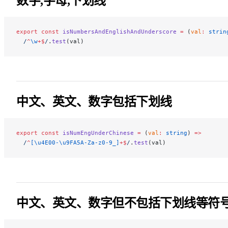
数字,字母,下划线
export
 const
 isNumbersAndEnglishAndUnderscore
 =
 (
val
:
 strin
  /
^
\w
+$
/
.
test
(val)
中文、英文、数字包括下划线
export
 const
 isNumEngUnderChinese
 =
 (
val
:
 string
) 
=>
  /
^
[\u4E00-\u9FA5A-Za-z0-9_]
+$
/
.
test
(val)
中文、英文、数字但不包括下划线等符