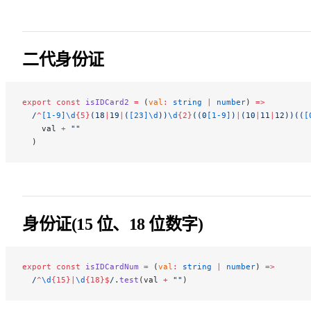
二代身份证
export
 const
 isIDCard2
 =
 (
val
:
 string
 |
 number
) 
=>
  /
^
[1-9]\d
{5}
(18
|
19
|
(
[23]\d
))
\d
{2}
((0
[1-9]
)
|
(10
|
11
|
12))((
[
    val 
+
 ""
  )
身份证(15 位、18 位数字)
export
 const
 isIDCardNum
 =
 (
val
:
 string
 |
 number
) 
=>
  /
^
\d
{15}|
\d
{18}$
/
.
test
(val 
+
 ""
)