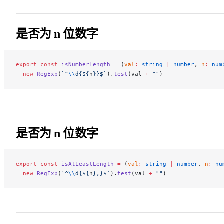
是否为 n 位数字
export
 const
 isNumberLength
 =
 (
val
:
 string
 |
 number
, 
n
:
 num
  new
 RegExp
(
`^
\\
d{${
n
}}$`
).
test
(val 
+
 ""
)
是否为 n 位数字
export
 const
 isAtLeastLength
 =
 (
val
:
 string
 |
 number
, 
n
:
 nu
  new
 RegExp
(
`^
\\
d{${
n
},}$`
).
test
(val 
+
 ""
)