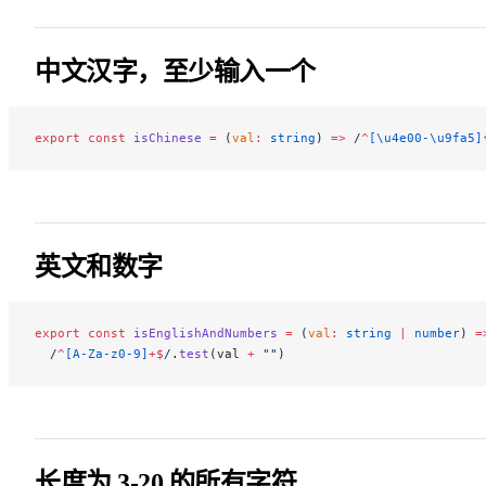
中文汉字，至少输入一个
export
 const
 isChinese
 =
 (
val
:
 string
) 
=>
 /
^
[\u4e00-\u9fa5]
英文和数字
export
 const
 isEnglishAndNumbers
 =
 (
val
:
 string
 |
 number
) 
=
  /
^
[A-Za-z0-9]
+$
/
.
test
(val 
+
 ""
)
长度为 3-20 的所有字符