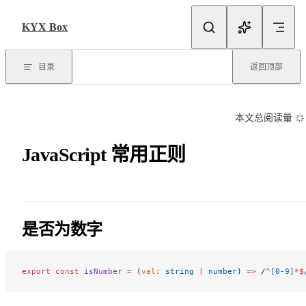
Skip to content
KYX Box
目录
返回顶部
本文总阅读量
JavaScript 常用正则
是否为数字
export
 const
 isNumber
 =
 (
val
:
 string
 |
 number
) 
=>
 /
^
[0-9]
*$