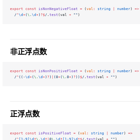
export
 const
 isNonNegativeFloat
 =
 (
val
:
 string
 |
 number
) 
=>
  /
^
\d
+
(
\.
\d
+
)
?$
/
.
test
(val 
+
 ""
)
非正浮点数
export
 const
 isNonPositiveFloat
 =
 (
val
:
 string
 |
 number
) 
=>
  /
^
((-
\d
+
(
\.
\d
+
)
?
)
|
(0
+
(
\.
0
+
)
?
))
$
/
.
test
(val 
+
 ""
)
正浮点数
export
 const
 isPositiveFloat
 =
 (
val
:
 string
 |
 number
) 
=>
  /
^
[1-9]\d
*
\.
\d
*|
0
\.
\d
*
[1-9]\d
*$
/
.
test
(val 
+
 ""
)