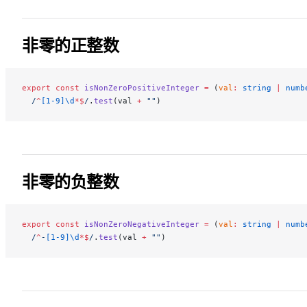
非零的正整数
export
 const
 isNonZeroPositiveInteger
 =
 (
val
:
 string
 |
 numb
  /
^
[1-9]\d
*$
/
.
test
(val 
+
 ""
)
非零的负整数
export
 const
 isNonZeroNegativeInteger
 =
 (
val
:
 string
 |
 numb
  /
^
-
[1-9]\d
*$
/
.
test
(val 
+
 ""
)