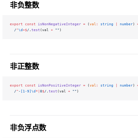
非负整数
export
 const
 isNonNegativeInteger
 =
 (
val
:
 string
 |
 number
) 
  /
^
\d
+$
/
.
test
(val 
+
 ""
)
非正整数
export
 const
 isNonPositiveInteger
 =
 (
val
:
 string
 |
 number
) 
  /
^
-
[1-9]\d
*|
0
$
/
.
test
(val 
+
 ""
)
非负浮点数