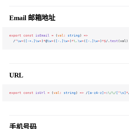
Email 邮箱地址
export
 const
 isEmail
 =
 (
val
:
 string
) 
=>
  /
^
\w
+
(
[-+.]\w
+
)
*
@
\w
+
(
[-.]\w
+
)
*
\.
\w
+
(
[-.]\w
+
)
*$
/
.
test
(val)
URL
export
 const
 isUrl
 =
 (
val
:
 string
) 
=>
 /
[a-zA-z]
+
:
\/\/
[
^
\s]
*
手机号码