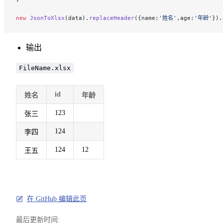
new
 JsonToXlsx
(data).
replaceHeader
({name:
'姓名'
,age:
'年龄'
}).
输出
FileName.xlsx
id
姓名
年龄
123
张三
124
李四
124
12
王五
在 GitHub 编辑此页
最后更新时间: