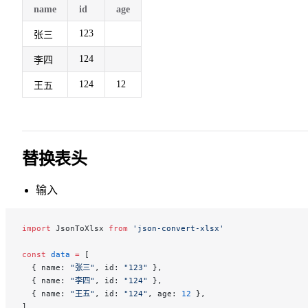
name
id
age
123
张三
124
李四
124
12
王五
替换表头
输入
import
 JsonToXlsx 
from
 'json-convert-xlsx'
const
 data
 =
 [
  { name: 
"张三"
, id: 
"123"
 },
  { name: 
"李四"
, id: 
"124"
 },
  { name: 
"王五"
, id: 
"124"
, age: 
12
 },
]