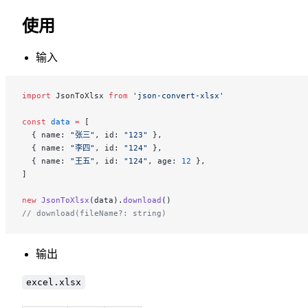
使用
输入
import
 JsonToXlsx 
from
 'json-convert-xlsx'
const
 data
 =
 [
  { name: 
"张三"
, id: 
"123"
 },
  { name: 
"李四"
, id: 
"124"
 },
  { name: 
"王五"
, id: 
"124"
, age: 
12
 },
]
new
 JsonToXlsx
(data).
download
()
// download(fileName?: string)
输出
excel.xlsx