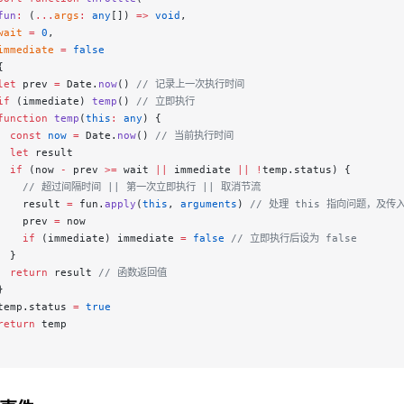
fun
:
 (
...
args
:
 any
[]) 
=>
 void
,
wait
 =
 0
,
immediate
 =
 false
{
let
 prev 
=
 Date.
now
() 
// 记录上一次执行时间
if
 (immediate) 
temp
() 
// 立即执行
function
 temp
(
this
:
 any
) {
  const
 now
 =
 Date.
now
() 
// 当前执行时间
  let
 result
  if
 (now 
-
 prev 
>=
 wait 
||
 immediate 
||
 !
temp.status) {
     // 超过间隔时间 || 第一次立即执行 || 取消节流
    result 
=
 fun.
apply
(
this
, 
arguments
) 
// 处理 this 指向问题，及传
    prev 
=
 now
    if
 (immediate) immediate 
=
 false
 // 立即执行后设为 false
  }
  return
 result 
// 函数返回值
}
temp.status 
=
 true
return
 temp