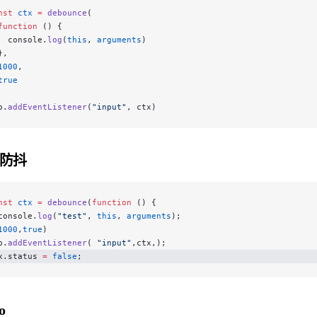
nst
 ctx
 =
 debounce
(
function
 () {
  console.
log
(
this
, 
arguments
)
},
1000
,
true
p.
addEventListener
(
"input"
, ctx)
防抖
nst
 ctx
 =
 debounce
(
function
 () {
console.
log
(
"test"
, 
this
, 
arguments
);
1000
,
true
)
p.
addEventListener
( 
"input"
,ctx,);
x.status 
=
 false
;
o