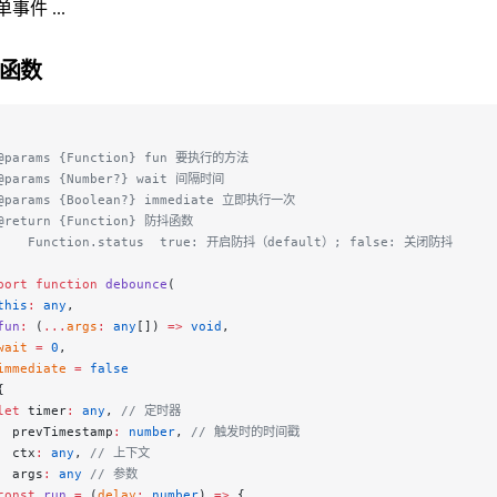
事件 ...
函数
 
@params {Function} fun 要执行的方法
@params {Number?} wait 间隔时间
@params {Boolean?} immediate 立即执行一次
@return {Function} 防抖函数
    Function.status  true: 开启防抖（default）; false: 关闭防抖
port
 function
 debounce
(
this
:
 any
,
fun
:
 (
...
args
:
 any
[]) 
=>
 void
,
wait
 =
 0
,
immediate
 =
 false
{
let
 timer
:
 any
, 
// 定时器
  prevTimestamp
:
 number
, 
// 触发时的时间戳
  ctx
:
 any
, 
// 上下文
  args
:
 any
 // 参数
const
 run
 =
 (
delay
:
 number
) 
=>
 {