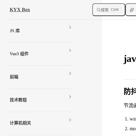
Skip to content
KYX Box
搜索
Ctrl
K
Sidebar Navigation
JS 库
Vue3 组件
ja
前端
防
技术教程
节流
wi
计算机相关
mo