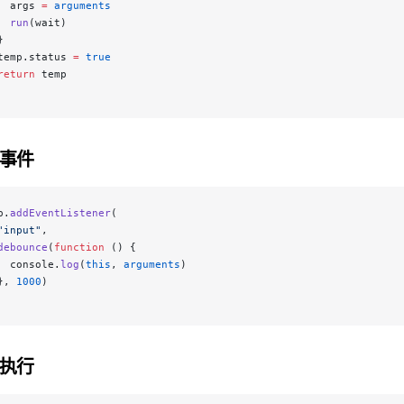
  args 
=
 arguments
  run
(wait)
}
temp.status 
=
 true
return
 temp
事件
p.
addEventListener
(
"input"
,
debounce
(
function
 () {
  console.
log
(
this
, 
arguments
)
}, 
1000
)
执行