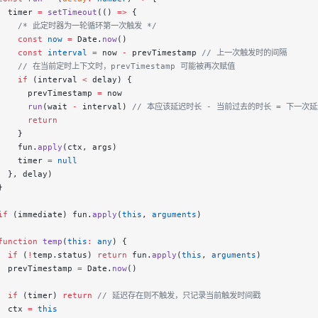
  timer 
=
 setTimeout
(() 
=>
 {
     /* 此定时器为一轮循环第一次触发 */
    const
 now
 =
 Date.
now
()
    const
 interval
 =
 now 
-
 prevTimestamp 
// 上一次触发时的间隔
     // 在当前定时上下文时，prevTimestamp 可能被再次赋值
    if
 (interval 
<
 delay) {
      prevTimestamp 
=
 now
      run
(wait 
-
 interval) 
// 本应该延迟时长 - 当前过去的时长 = 下一次
      return
    }
    fun.
apply
(ctx, args)
    timer 
=
 null
  }, delay)
}
if
 (immediate) fun.
apply
(
this
, 
arguments
)
function
 temp
(
this
:
 any
) {
  if
 (
!
temp.status) 
return
 fun.
apply
(
this
, 
arguments
)
  prevTimestamp 
=
 Date.
now
()
  if
 (timer) 
return
 // 延迟存在则不触发，只记录当前触发时间戳
  ctx 
=
 this