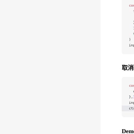
co
  
  
  
  
  
)
in
取消
co
  
},
in
ct
Dem