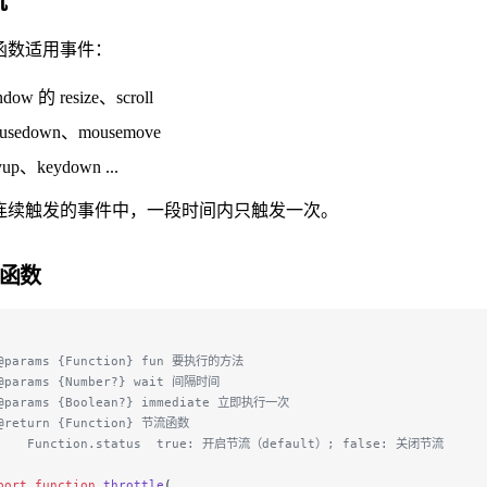
流
函数适用事件：
ndow 的 resize、scroll
usedown、mousemove
yup、keydown ...
连续触发的事件中，一段时间内只触发一次。
函数
 
@params {Function} fun 要执行的方法
@params {Number?} wait 间隔时间
@params {Boolean?} immediate 立即执行一次
@return {Function} 节流函数
    Function.status  true: 开启节流（default）; false: 关闭节流
port
 function
 throttle
(