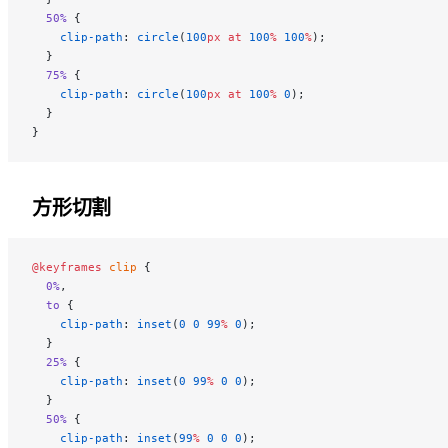
  50%
 {
    clip-path
: 
circle
(
100
px
 at
 100
%
 100
%
);
  }
  75%
 {
    clip-path
: 
circle
(
100
px
 at
 100
%
 0
);
  }
}
方形切割
@keyframes
 clip
 {
  0%
,
  to
 {
    clip-path
: 
inset
(
0
 0
 99
%
 0
);
  }
  25%
 {
    clip-path
: 
inset
(
0
 99
%
 0
 0
);
  }
  50%
 {
    clip-path
: 
inset
(
99
%
 0
 0
 0
);