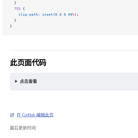
  }
  75%
 {
    clip-path
: 
inset
(
0
 0
 0
 99
%
);
  }
}
此页面代码
点击查看
在 GitHub 编辑此页
最后更新时间: