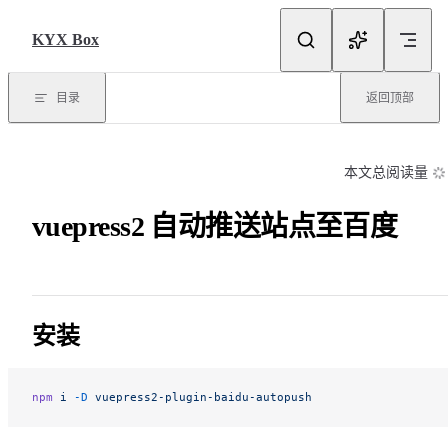
Skip to content
KYX Box
目录
返回顶部
本文总阅读量
vuepress2 自动推送站点至百度
安装
npm
 i
 -D
 vuepress2-plugin-baidu-autopush