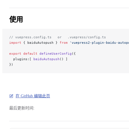
使用
// vuepress.config.ts   or   .vuepress/config.ts
import
 { baiduAutopush } 
from
 'vuepress2-plugin-baidu-autop
export
 default
 defineUserConfig
({
  plugins:[ 
baiduAutopush
() ]
})
在 GitHub 编辑此页
最后更新时间: