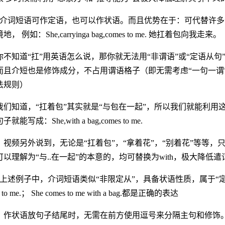
）介词短语可作定语，也可以作状语。而且优势在于：可代替许多
， 例如：She,carryinga bag,comes to me. 她扛着包向我走来。
你不知道“扛”用英语怎么说，那你就无法用“非谓语”或“定语从
而且介短也是修饰成分，不占用谓语格子（即无需考虑“一句一谓
法规则）
们知道，“扛着包”其实就是“与包在一起”，所以我们就能利用这点来使
就能写成：She,with a bag,comes to me.
，视频另外说到，无论是“扛着包”，“拿着花”，“别着花”等等，
可以理解为“与..在一起”的本意的，均可替换为with，极大降低
上述例子中，介词短语类似“非限定从”，具备状语性质，属于“定状结合体
s to me.； She comes to me with a bag.都是正确的表达
：作状语放句子结尾时，无需在前方使用逗号来分隔主句和修饰