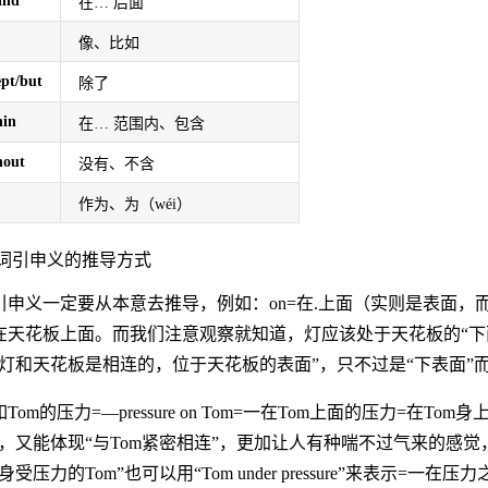
ind
在… 后面
像、比如
ept/but
除了
hin
在… 范围内、包含
hout
没有、不含
作为、为（wéi）
词引申义的推导方式
引申义一定要从本意去推导，例如：on=在.上面（实则是表面，
在天花板上面。而我们注意观察就知道，灯应该处于天花板的“下
“灯和天花板是相连的，位于天花板的表面”，只不过是“下表面”
Tom的压力=—pressure on Tom=一在Tom上面的压力=在T
”，又能体现“与Tom紧密相连”，更加让人有种喘不过气来的感觉，所
身受压力的Tom”也可以用“Tom under pressure”来表示=