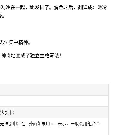
k.字面：与寒冷在一起，她发抖了。润色之后，翻译成：她冷
译。
在吵闹，他无法集中精神。
t focus.神奇地变成了独立主格写法！
且无法引申）
位且无法引申；在.. 外面如果用 out 表示，一般会用组合介