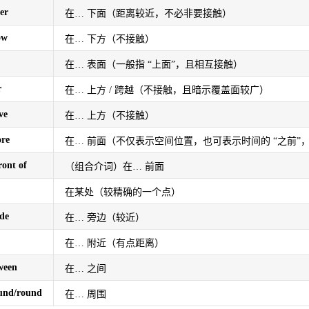
er
在… 下面（距离较近，不必非要接触）
ow
在… 下方（不接触）
在… 表面（一般指 “上面”，且相互接触）
r
在… 上方 / 跨越（不接触，且暗示覆盖面较广）
ve
在… 上方（不接触）
ore
在… 前面（不仅表示空间位置，也可表示时间的 “之前”，如 bef
ront of
（组合介词）在… 前面
在某处（较精确的一个点）
ide
在… 旁边（较近）
在… 附近（有点距离）
ween
在… 之间
und/round
在… 周围