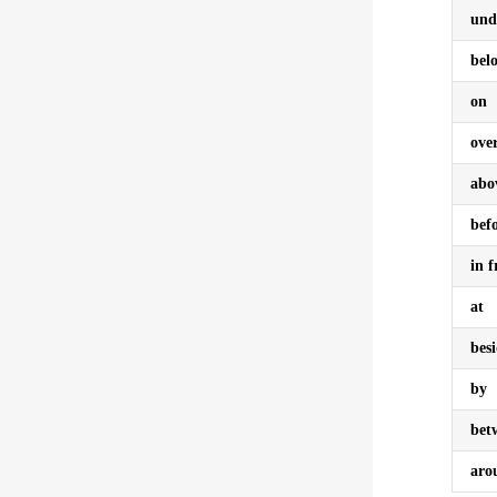
und
bel
on
ove
abo
bef
in f
at
bes
by
bet
aro