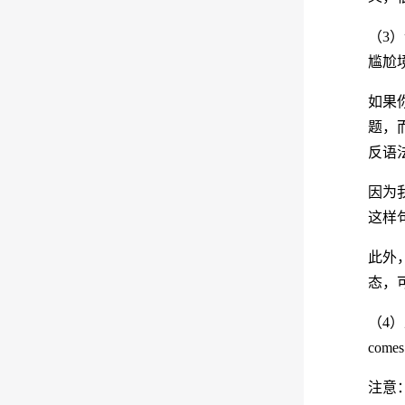
（3
尴尬境地
如果
题，
反语
因为我
这样句子
此外
态，
（4）
come
注意