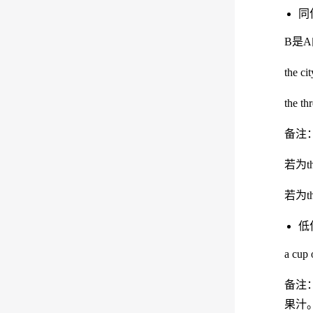
同
B是
the
the
备注
若为t
若为t
低
a c
备注：
果汁