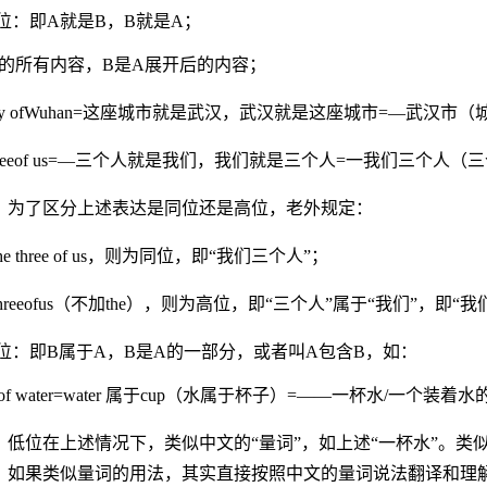
位：即A就是B，B就是A；
A的所有内容，B是A展开后的内容；
 city ofWuhan=这座城市就是武汉，武汉就是这座城市=—武
 threeof us=—三个人就是我们，我们就是三个人=一我们三个
：为了区分上述表达是同位还是高位，老外规定：
he three of us，则为同位，即“我们三个人”；
hreeofus（不加the），则为高位，即“三个人”属于“我们”，即
位：即B属于A，B是A的一部分，或者叫A包含B，如：
up of water=water 属于cup（水属于杯子）=——一杯水/
低位在上述情况下，类似中文的“量词”，如上述“一杯水”。类似的比如a pile o
。如果类似量词的用法，其实直接按照中文的量词说法翻译和理