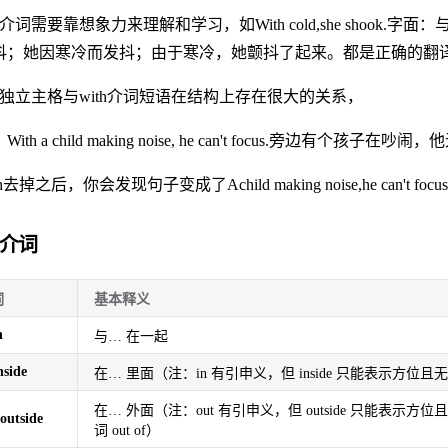
介词需要靠想象力来理解和学习，如With cold,she shoo
抖；她因寒冷而发抖；由于寒冷，她颤抖了起来。都是正确的翻
）独立主格与with介词短语在结构上存在很大的关系，
ith a child making noise, he can't focus.旁边有个孩子
th去掉之后，你会发现句子变成了Achild making noise,he can'
介词
词
基本释义
h
与… 在一起
nside
在… 里面（注：in 有引申义，但 inside 只能表示方位
在… 外面（注：out 有引申义，但 outside 只能表示方
/outside
词 out of）