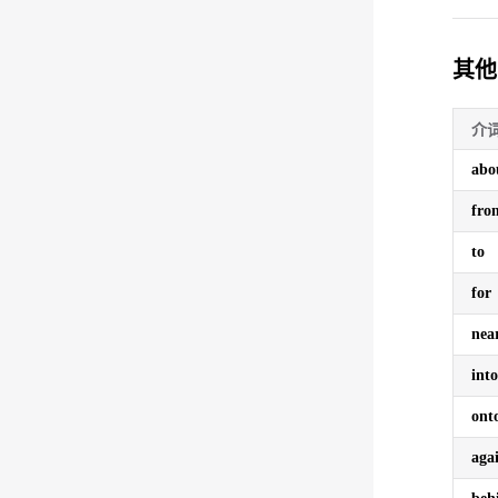
其他
介
abo
fro
to
for
nea
into
ont
aga