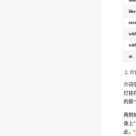
beh
like
exc
wit
wit
as
介
介词
灯挂
的是
再例如
身上
此，“