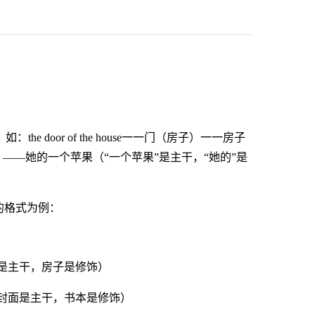
e door of the house一一门（房子）一一房子
（她的）——她的一个苹果（“一个苹果”是主干，“她的”是
B的格式为例：
子的门（门是主干，房子是修饰）
书的封面（封面是主干，书本是修饰）