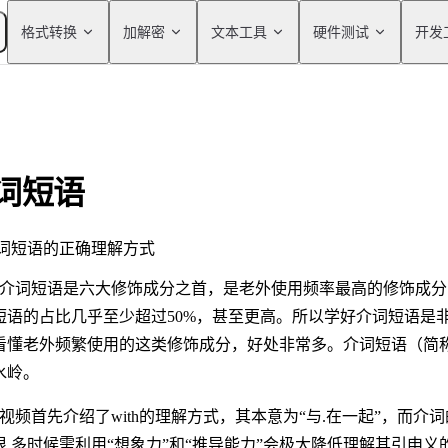
Main Navigation
格式转换
加解密
文本工具
硬件测试
开发
词短语
词短语的正确理解方式
）介词短语是六大修饰成分之首，是老外使用频率最高的修饰成
短语的占比几乎至少超过50%，甚至更高。所以学好介词短语是
看懂老外频繁使用的这类修饰成分，好处非常多。介词短语（简
水岭。
）视频首先介绍了with的理解方式，其本意为“与.在一起”，而
很 多时候需利用“想象力”和“推导能力”会极大降低理解其引申