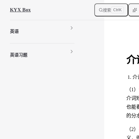
Skip to content
KYX Box
搜索
Ctrl
K
Sidebar Navigation
英语
英语习题
介
介
（1
介词
也能
的分
（2
义，