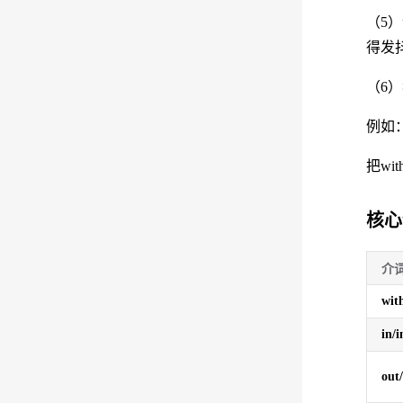
（5）
得发
（6
例如：W
把wi
核心
介
wit
in/i
out