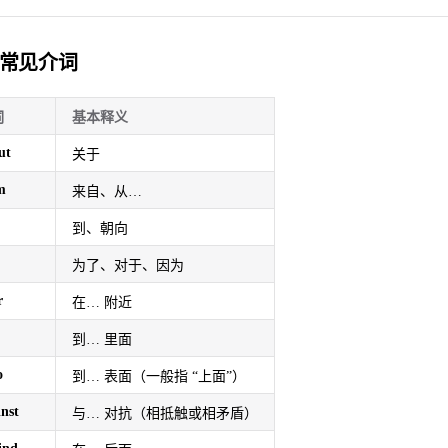
常见介词
词
基本释义
ut
关于
m
来自、从…
到、朝向
为了、对于、因为
r
在… 附近
到… 里面
o
到… 表面（一般指 “上面”）
inst
与… 对抗（相抵触或相矛盾）