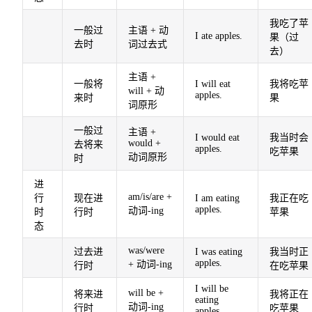
我吃了苹
一般过
主语 + 动
I ate apples.
果（过
去时
词过去式
去）
主语 +
一般将
I will eat
我将吃苹
will + 动
apples.
来时
果
词原形
一般过
主语 +
I would eat
我当时会
would +
去将来
apples.
吃苹果
动词原形
时
进
am/is/are +
行
现在进
I am eating
我正在吃
apples.
动词-ing
时
行时
苹果
态
was/were
过去进
I was eating
我当时正
apples.
+ 动词-ing
行时
在吃苹果
I will be
will be +
将来进
我将正在
eating
动词-ing
行时
吃苹果
apples.