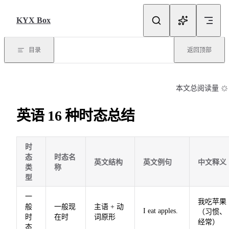
Skip to content
KYX Box
目录
返回顶部
本文总阅读量
英语 16 种时态总结
时
态
时态名
英文结构
英文例句
中文释义
类
称
型
一
我吃苹果
般
一般现
主语 + 动
I eat apples.
（习惯、
时
在时
词原形
经常）
态