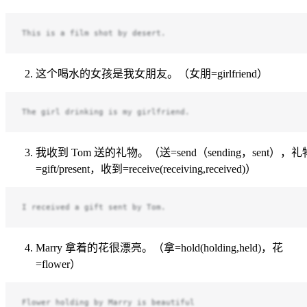
This is a film shot by desert.
这个喝水的女孩是我女朋友。（女朋=girlfriend）
The girl drinking is my girlfriend.
我收到 Tom 送的礼物。（送=send（sending，sent），礼
=gift/present，收到=receive(receiving,received)）
I received a gift sent by Tom.
Marry 拿着的花很漂亮。（拿=hold(holding,held)，花
=flower）
Flower holding by Marry is beautiful