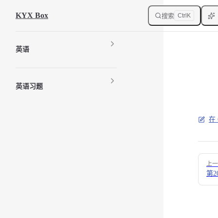
Skip to content
KYX Box
搜索
Ctrl
K
Sidebar Navigation
英语
英语习题
在 
Pager
上一
第2