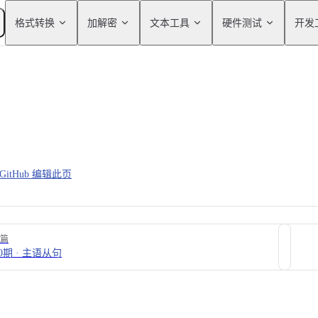
Main Navigation
格式转换
加解密
文本工具
硬件测试
开发
GitHub 编辑此页
篇
0期 · 主语从句