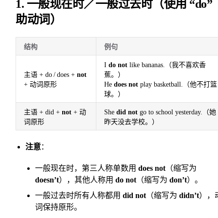
1. 一般现在时／一般过去时（使用 “do”
助动词）
结构
例句
I
do not
like bananas.（我不喜欢香
主语 + do / does +
not
蕉。）
+ 动词原形
He
does not
play basketball.（他不打篮
球。）
主语 + did +
not
+ 动
She
did not
go to school yesterday.（她
词原形
昨天没去学校。）
注意
：
一般现在时，第三人称单数用
does not
（缩写为
doesn’t
），其他人称用
do not
（缩写为
don’t
）。
一般过去时所有人称都用
did not
（缩写为
didn’t
），
词保持原形。