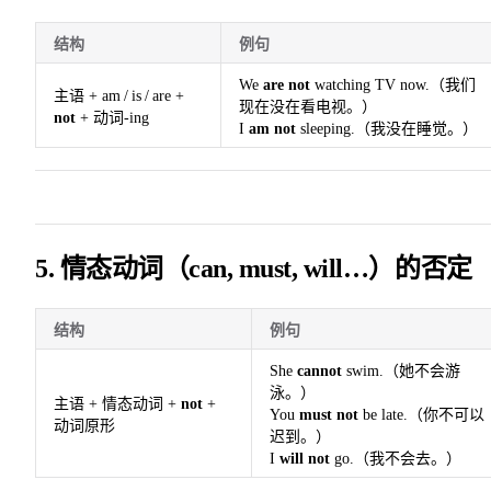
结构
例句
We
are not
watching TV now.（我们
主语 + am / is / are +
现在没在看电视。）
not
+ 动词‑ing
I
am not
sleeping.（我没在睡觉。）
5. 情态动词（can, must, will…）的否定
结构
例句
She
cannot
swim.（她不会游
泳。）
主语 + 情态动词 +
not
+
You
must not
be late.（你不可以
动词原形
迟到。）
I
will not
go.（我不会去。）