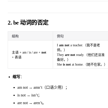
2. be 动词的否定
结构
例句
I
am not
a teacher.（我不是老
师。）
主语 + am / is / are +
not
They
are not
ready.（他们还没准
+ 表语
备好。）
She
is not
at home.（她不在家。）
缩写
：
am not → amn’t（口语少用）；
is not → isn’t；
are not → aren’t。