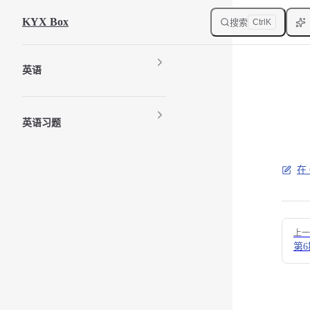
Skip to content
KYX Box
搜索
Ctrl
K
Sidebar Navigation
英语
英语习题
在 
Pager
上一
第6