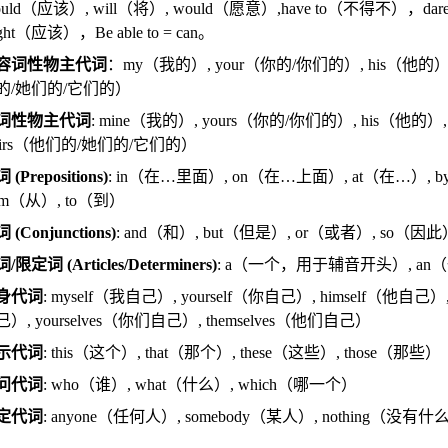
ould（应该）, will（将）, would（愿意）,have to（不得不），da
ght（应该），Be able to = can。
容词性物主代词
：my（我的）, your（你的/你们的）, his（他的）, 
的/她们的/它们的）
词性物主代词
: mine（我的）, yours（你的/你们的）, his（他的）,
heirs（他们的/她们的/它们的）
 (Prepositions)
: in（在…里面）, on（在…上面）, at（在…）, by
om（从）, to（到）
 (Conjunctions)
: and（和）, but（但是）, or（或者）, so（因此）
/限定词 (Articles/Determiners)
: a（一个，用于辅音开头）, an
身代词
: myself（我自己）, yourself（你自己）, himself（他自己）,
）, yourselves（你们自己）, themselves（他们自己）
示代词
: this（这个）, that（那个）, these（这些）, those（那些）
问代词
: who（谁）, what（什么）, which（哪一个）
定代词
: anyone（任何人）, somebody（某人）, nothing（没有什