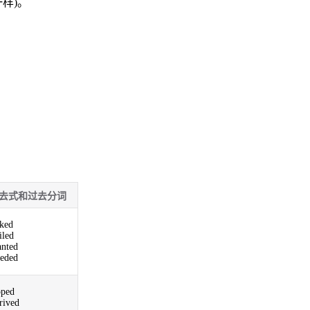
样)。
去式和过去分词
ked
iled
anted
eded
ped
rived