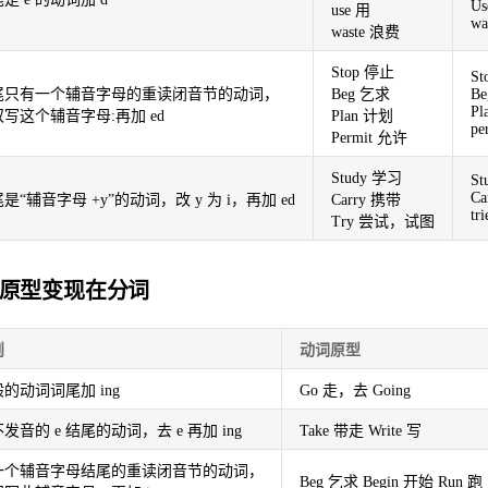
Us
use 用
wa
waste 浪费
Stop 停止
St
尾只有一个辅音字母的重读闭音节的动词，
Beg 乞求
Be
Pl
写这个辅音字母:再加 ed
Plan 计划
pe
Permit 允许
Study 学习
St
Ca
是“辅音字母 +y”的动词，改 y 为 i，再加 ed
Carry 携带
tri
Try 尝试，试图
原型变现在分词
则
动词原型
的动词词尾加 ing
Go 走，去 Going
发音的 e 结尾的动词，去 e 再加 ing
Take 带走 Write 写
一个辅音字母结尾的重读闭音节的动词，
Beg 乞求 Begin 开始 Run 跑