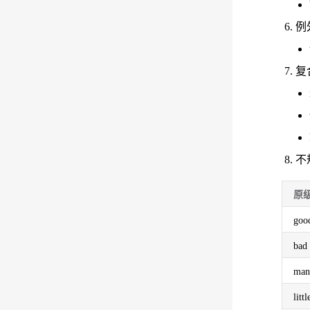
例外
复
不
原
goo
ba
man
litt