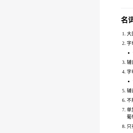
名
大
字母
辅
字母
辅音
不规
单复
葡
只有