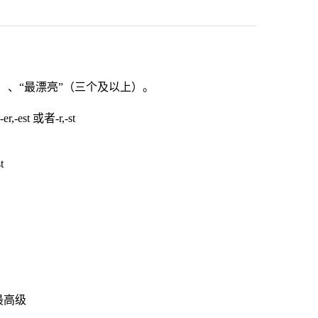
较）、“最漂亮”（三个及以上）。
st 或者-r,-st
t
最高级