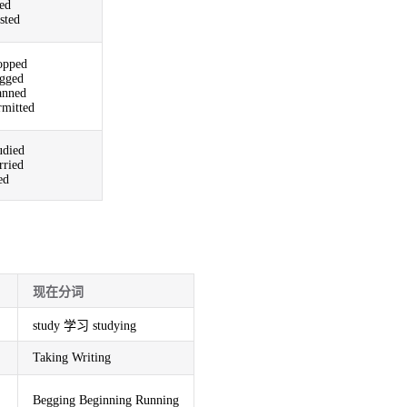
ed
sted
opped
gged
anned
rmitted
udied
rried
ed
现在分词
study 学习 studying
Taking Writing
Begging Beginning Running