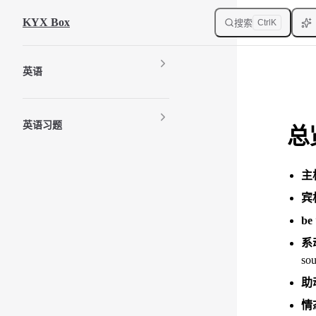
Skip to content
KYX Box
搜索
Ctrl
K
Sidebar Navigation
英语
英语习题
总
主
宾
be
系
s
助
情