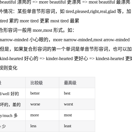
beautiful 漂亮的 => more beautiful 更漂亮 => most beautiful 最漂亮
情况：某些单音节形容词，如 tired,pleased,right,real,glad 等
tired 累的 more tired 更累 most tired 最累
合形容词一般用 more,most 形式。如：
narrow-minded 小心眼的，more narrow-minded,most arrow-minded
但是，如果复合形容词的第一个单词是单音节形容词，也可以加-er
kind-hearted 好心的 => kinder-hearted 更好心 => kindest-hearted
规则变化
级
比较级
最高级
better
best
d/well 好的
worse
worst
d 坏的，差的
more
most
y/much 多
less
least
le 少