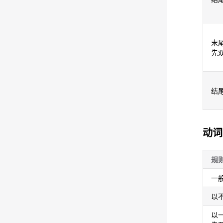
末
先双
结尾
动词
规
一般
以不
以