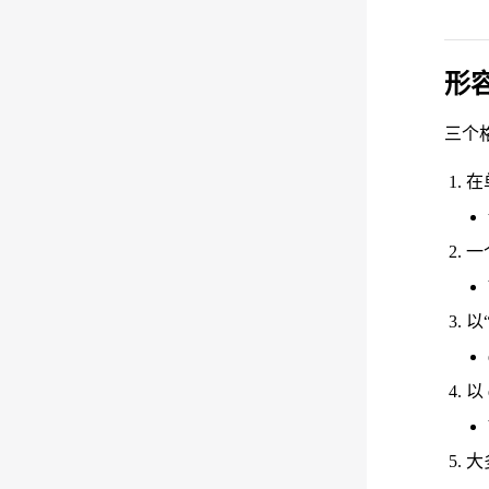
形
三个
在单
一
以“
以 
大