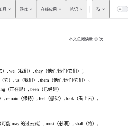
工具
游戏
在线应用
笔记
本文总阅读量
次
t（它）, we（我们）, they（他们/她们/它们）；
 it（它）, us（我们）, them（他们/她们/它们）。
being（正在是）, been（已经是）
, remain（保持）, feel（感觉）, look（看上去）,
（可能 may 的过去式）, must（必须）, shall（将）,