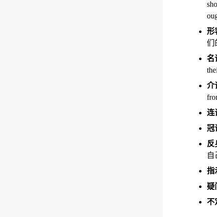
sh
ou
形
们
名
t
介词
fr
连词
冠词
反
自己
指
疑
不