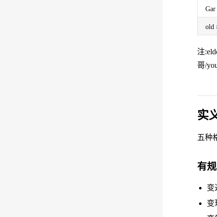
Ga
ol
注:e
哥/you
实
五种
有规
变
变