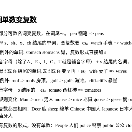
词单数变复数
部分可数名词变复数，在词尾+s。 pen 钢笔 => pens
 s、sh、x、ch 结尾的单词，变复数要+es。watch 手表 => watch
例外的单词: stomach-stomachs 胃，复数形式直接加 s
音字母（除了A、E 、I、O、U就是辅音字母） + y 结尾的名词，去 y 变 i 
 f 或 fe 结尾的单词,去 f 或 fe 变 v 再 + es。wife 妻子 => wives
例外: roof -> roofs 房顶，gulf -> gulfs 海湾，cliff-cliffs 悬崖
字母 + o 结尾的 + es。tomato 西红柿 => tomatoes
则变化: Man -> men 男人 mouse -> mice 老鼠 goose -> geese 鹅 ox -
数都是相同：Deer 鹿 sheep 绵羊 Chinese 中国人 Japanese 日本人 Vi
萄牙人
复数的形式，没有单数：People 人们 police 警察 public 公众 clothe