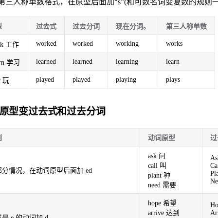
第三人称单数格式，在原型后面加“s”(和可数名词变复数的规则一
型
过去式
过去分词
现在分词。
第三人称单数
worked
worked
working
works
rk 工作
learned
learned
learning
learn
arn 学习
played
played
playing
plays
y 玩
原型变过去式和过去分词
则
动词原型
过
ask 问
As
call 叫
Ca
部分情况，在动词原型后面加 ed
Pl
plant 种
Ne
need 需要
hope 希望
Ho
arrive 达到
Ar
是 e 的动词加 d