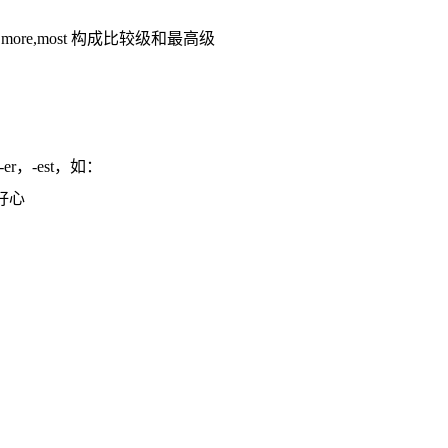
，加 more,most 构成比较级和最高级
，-est，如：
 更好心