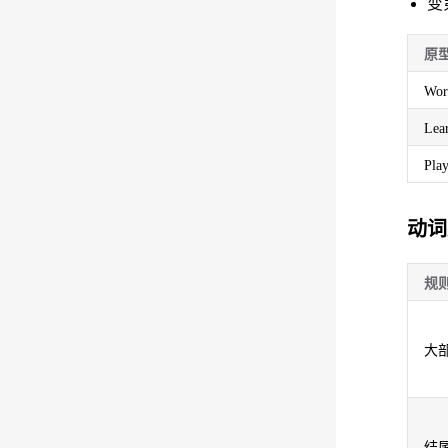
变
原
Wo
Le
Pla
动词
规
大
结尾